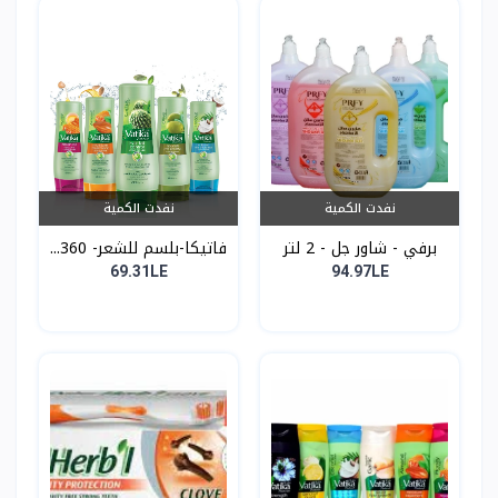
نفدت الكمية
نفدت الكمية
برفي - شاور جل - 2 لتر
فاتيكا-بلسم للشعر- 360...
69.31LE
94.97LE