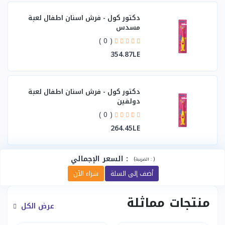
دكتور كول - فرش اسنان اطفال لعبة
مسدس
( 0 )
354.87LE
دكتور كول - فرش اسنان اطفال لعبة
دولفين
( 0 )
264.45LE
:
السعر الإجمالي
(
)
الضريبة :
أضف إلى السلة
شراء الآن
منتجات مماثلة
عرض الكل