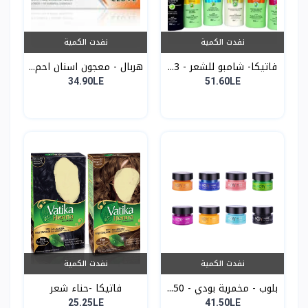
نفدت الكمية
نفدت الكمية
فاتيكا- شامبو للشعر - 3...
هربال - معجون اسنان احم...
34.90LE
51.60LE
نفدت الكمية
نفدت الكمية
بلوب - مخمرية بودي - 50...
فاتيكا -حناء شعر
25.25LE
41.50LE