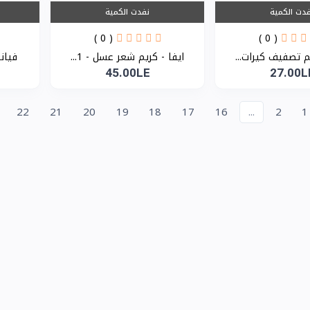
دت الكمية
نفدت الكمية
( 0 )
( 0 )
يم تصفيف كيرات...
ايفا - كريم شعر عسل - 1...
فيانسي
45.00LE
27.00L
22
21
20
19
18
17
16
...
2
1