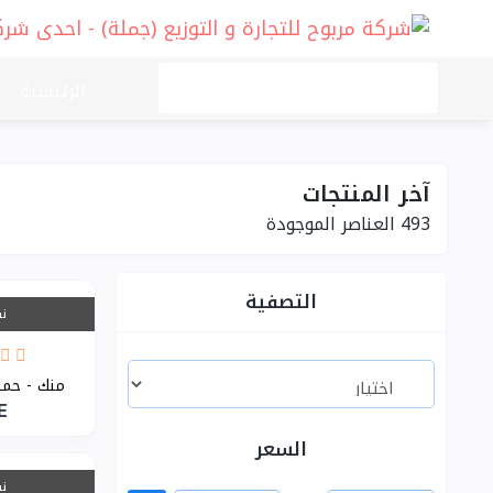
الفئات
الرئيسية
آخر المنتجات
493
العناصر الموجودة
التصفية
نف
منك - حمام كر
E
السعر
نف