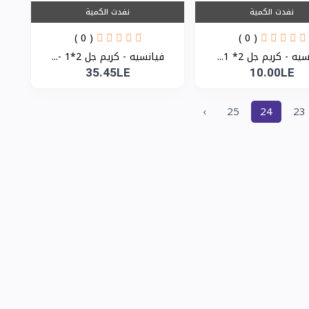
نفدت الكمية
نفدت الكمية
( 0 )
( 0 )
ه - كريم جل 2* 1...
فيانسيه - كريم جل 2*1 -...
35.45LE
10.00LE
›
25
24
23