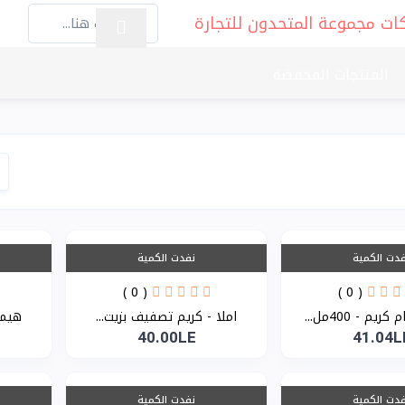
المنتجات المخفضة
دت الكمية
نفدت الكمية
( 0 )
( 0 )
يم - 400مل...
املا - كريم تصفيف بزيت...
هيمال
40.00LE
41.04L
دت الكمية
نفدت الكمية