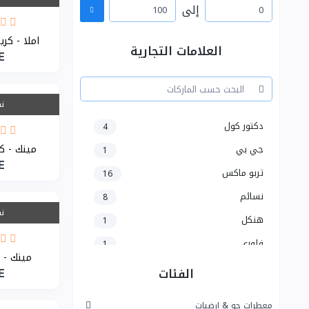
إلى
املا - كر
العلامات التجارية
E
نف
دكتور كول
4
مينك - كري
جي بي
1
E
تربو ماكس
16
نسائم
8
نف
هنكل
1
فلوري
1
مينك - ح
سفن ستار
5
الفئات
E
رونزا
5
معطرات جو & ارضيات