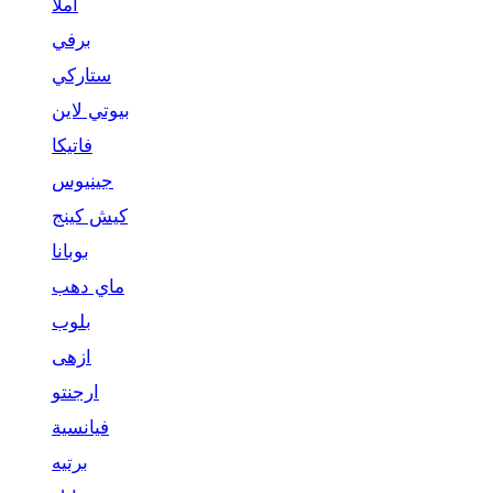
املا
برفي
ستاركي
بيوتي لاين
فاتيكا
جينيوس
كيش كينج
بوبانا
ماي دهب
بلوب
ازهى
ارجنتو
فيانسية
برتيه