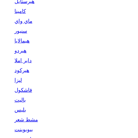
هيرستايل
كامينا
ماي واي
سنيور
هيمالايا
هيردو
دابر املا
هيركود
ليزا
فاشكول
باليت
بليس
مشط شعر
بيوبوينت