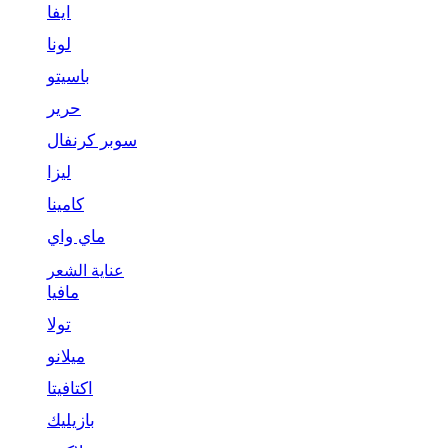
ايفا
لونا
باسيتو
حرير
سوبر كرنفال
ليزا
كامينا
ماي واي
عناية الشعر
مافيا
تولا
ميلانو
اكتافيتا
بازيليك