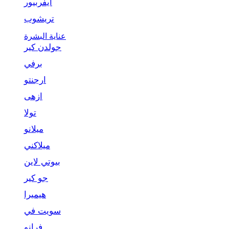
ايفربيور
تريشوب
عناية البشرة
جولدن كير
برفي
ارجنتو
ازهى
تولا
ميلانو
ميلاكني
بيوتي لاين
جو كير
هيميرا
سويت في
فرانو