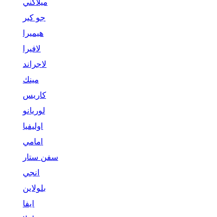
ميلاكني
جو كير
هيميرا
لافيرا
لاجراند
مينك
كاريس
لوريانو
اوليفيا
امامي
سفن ستار
انجي
بلولاين
ايفا