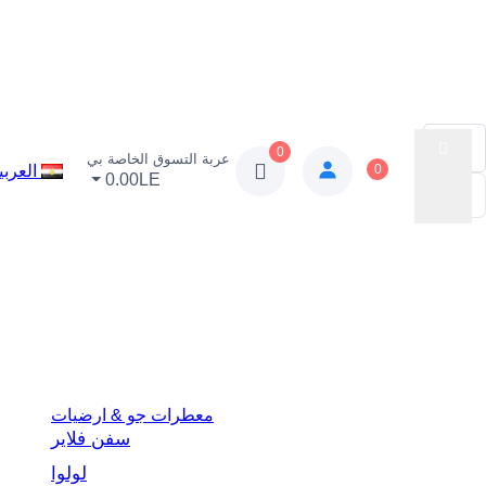
0
عربة التسوق الخاصة بي
0
العربي
0.00LE
معطرات جو & ارضيات
سفن فلاير
لولوا