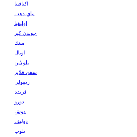
اكتافيتا
ماي دهب
اوليفيا
جولدن كير
مينك
اوبال
بلولاين
سفن فلاير
ريفولي
فريدة
دورو
دوش
دوليف
بلوب