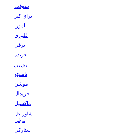
سوفت
تراي كير
امورا
فلوري
برفي
فريدة
روزيرا
باسيتو
موشن
فريدال
ماكسيل
شاور جل
برفي
ستاركي