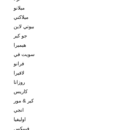
ميلانو
ميلاكني
بيوتي لاين
جو كير
هيميرا
سويت في
فرانو
لافيرا
روزانا
كاريس
كير & مور
انجي
اوليفيا
فيبيكس