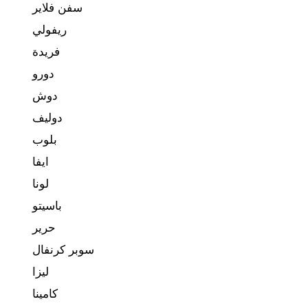
سفن فلاير
ريفولي
فريدة
دورو
دوش
دوليف
بلوب
ايفا
لونا
باسيتو
حرير
سوبر كرنفال
ليزا
كامينا