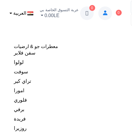
0
عربة التسوق الخاصة بي
0
العربية
0.00LE
معطرات جو & ارضيات
سفن فلاير
لولوا
سوفت
تراي كير
امورا
فلوري
برفي
فريدة
روزيرا