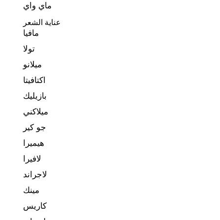
ماي واي
عناية الشعر
مافيا
تولا
ميلانو
اكتافيتا
بازيليك
ميلاكني
جو كير
هيميرا
لافيرا
لاجراند
مينك
كاريس