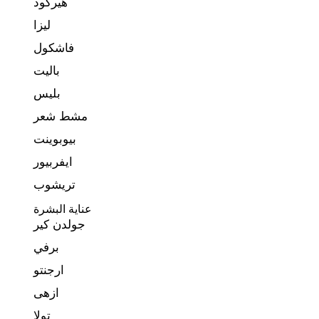
هيركود
ليزا
فاشكول
باليت
بليس
مشط شعر
بيوبوينت
ايفربيور
تريشوب
عناية البشرة
جولدن كير
برفي
ارجنتو
ازهى
تولا