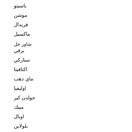
باسيتو
موشن
فريدال
ماكسيل
شاور جل
برفي
ستاركي
اكتافيتا
ماي دهب
اوليفيا
جولدن كير
مينك
اوبال
بلولاين