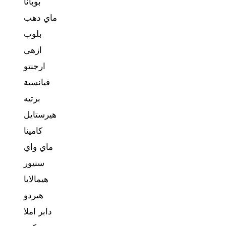
بوبانا
ماي دهب
بلوب
ازهى
ارجنتو
فيانسية
برتيه
هيرستايل
كامينا
ماي واي
سنيور
هيمالايا
هيردو
دابر املا