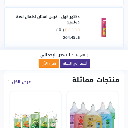
دكتور كول - فرش اسنان اطفال لعبة
دولفين
( 0 )
264.45LE
:
السعر الإجمالي
(
)
الضريبة :
أضف إلى السلة
شراء الآن
منتجات مماثلة
عرض الكل