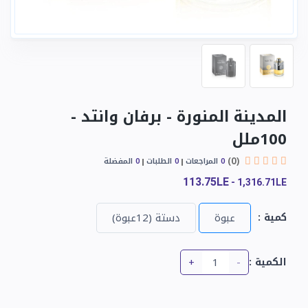
المدينة المنورة - برفان وانتد -
100ملل
(0)
0
المراجعات
0
الطلبات
0
المفضلة
113.75LE
-
1,316.71LE
كمية :
عبوة
دستة (12عبوة)
+
-
الكمية :