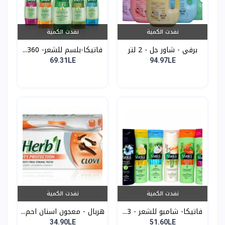
نفدت الكمية
نفدت الكمية
برفي - شاور جل - 2 لتر
فاتيكا-بلسم للشعر- 360...
69.31LE
94.97LE
نفدت الكمية
نفدت الكمية
فاتيكا- شامبو للشعر - 3...
هربال - معجون اسنان احم...
34.90LE
51.60LE