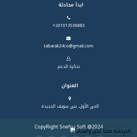
ابدأ محادثة
‪+201013536883‬
tabarak24co@gmail.com
تذكرة الدعم
العنوان
الحي الأول، بني سويف الجديدة.
CopyRight Snefru Soft @2024