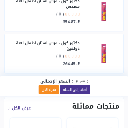
دكتور كول - فرش اسنان اطفال لعبة
مسدس
( 0 )
354.87LE
دكتور كول - فرش اسنان اطفال لعبة
دولفين
( 0 )
264.45LE
:
السعر الإجمالي
(
)
الضريبة :
أضف إلى السلة
شراء الآن
منتجات مماثلة
عرض الكل