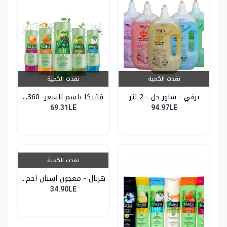
نفدت الكمية
نفدت الكمية
برفي - شاور جل - 2 لتر
فاتيكا-بلسم للشعر- 360...
69.31LE
94.97LE
نفدت الكمية
هربال - معجون اسنان احم...
34.90LE