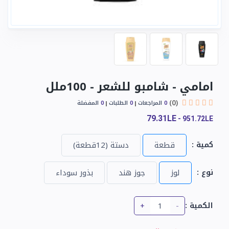
امامي - شامبو للشعر - 100ملل
(0)
0
المراجعات
0
الطلبات
0
المفضلة
79.31LE
-
951.72LE
كمية :
قطعة
دستة (12قطعة)
نوع :
لوز
جوز هند
بذور سوداء
+
-
الكمية :