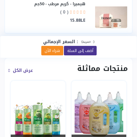
هيميرا - كريم مرطب - 50جم
( 0 )
15.88LE
:
السعر الإجمالي
(
)
الضريبة :
أضف إلى السلة
شراء الآن
منتجات مماثلة
عرض الكل