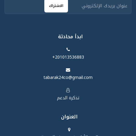
الاشتراك
ابدأ محادثة
‪+201013536883‬
tabarak24co@gmail.com
تذكرة الدعم
العنوان