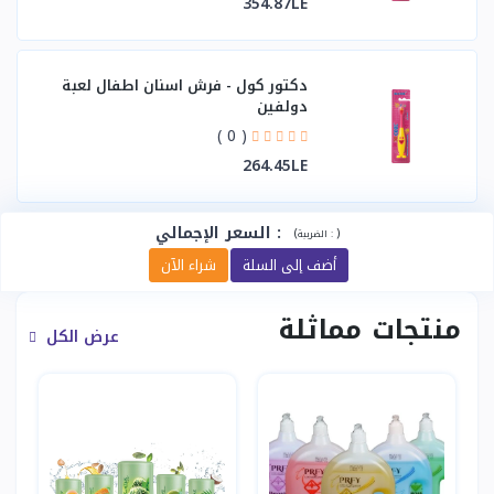
354.87LE
دكتور كول - فرش اسنان اطفال لعبة
دولفين
( 0 )
264.45LE
:
السعر الإجمالي
(
)
الضريبة :
أضف إلى السلة
شراء الآن
منتجات مماثلة
عرض الكل