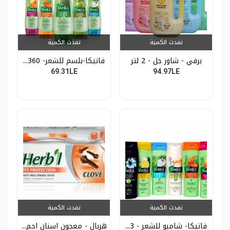
نفدت الكمية
نفدت الكمية
برفي - شاور جل - 2 لتر
فاتيكا-بلسم للشعر- 360...
69.31LE
94.97LE
نفدت الكمية
نفدت الكمية
فاتيكا- شامبو للشعر - 3...
هربال - معجون اسنان احم...