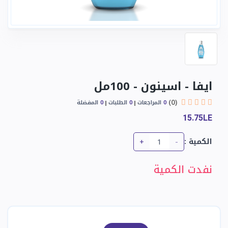
ايفا - اسينون - 100مل
(0)
0
المراجعات
0
الطلبات
0
المفضلة
15.75LE
+
-
الكمية :
نفدت الكمية