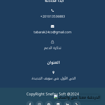
ابدأ محادثة
‪+201013536883‬
tabarak24co@gmail.com
تذكرة الدعم
العنوان
الحي الأول، بني سويف الجديدة.
CopyRight Snefru Soft @2024