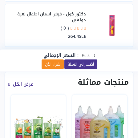
دكتور كول - فرش اسنان اطفال لعبة
دولفين
( 0 )
264.45LE
:
السعر الإجمالي
(
)
الضريبة :
أضف إلى السلة
شراء الآن
منتجات مماثلة
عرض الكل