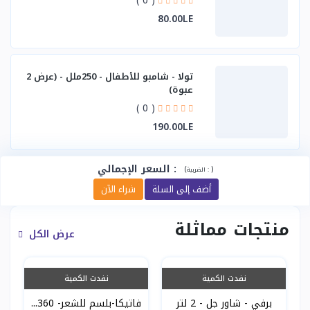
( 0 )
80.00LE
تولا - شامبو للأطفال - 250ملل - (عرض 2
عبوة)
( 0 )
190.00LE
:
السعر الإجمالي
(
)
الضريبة :
أضف إلى السلة
شراء الآن
منتجات مماثلة
عرض الكل
نفدت الكمية
نفدت الكمية
برفي - شاور جل - 2 لتر
فاتيكا-بلسم للشعر- 360...