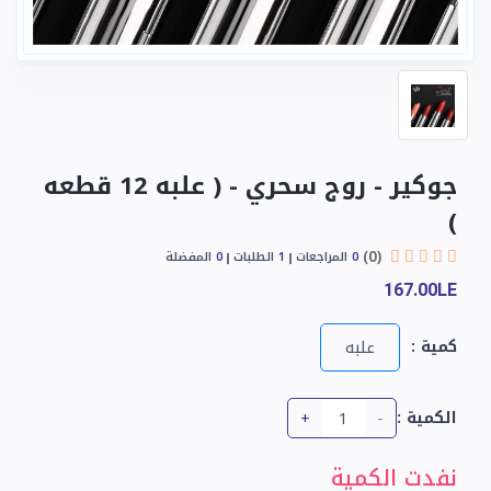
جوكير - روج سحري - ( علبه 12 قطعه
)
(0)
0
المراجعات
1
الطلبات
0
المفضلة
167.00LE
كمية :
علبه
+
-
الكمية :
نفدت الكمية