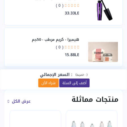
( 0 )
33.33LE
هيميرا - كريم مرطب - 50جم
( 0 )
15.88LE
:
السعر الإجمالي
(
)
الضريبة :
أضف إلى السلة
شراء الآن
منتجات مماثلة
عرض الكل