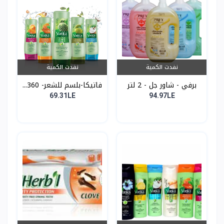
نفدت الكمية
نفدت الكمية
برفي - شاور جل - 2 لتر
فاتيكا-بلسم للشعر- 360...
69.31LE
94.97LE