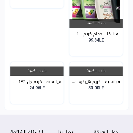
نفدت الكمية
فاتيكا - حمام كريم - 1...
99.34LE
نفدت الكمية
نفدت الكمية
فيانسيه - كريم هيرفود -...
فيانسيه - كريم جل 2*1 -...
24.96LE
33.00LE
حول الشركة
اتصل بنا
الأسئلة الشائعة