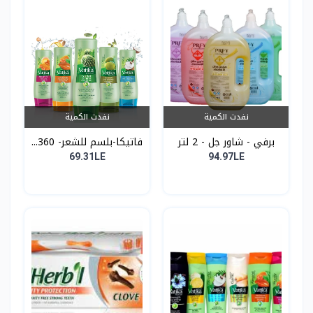
نفدت الكمية
نفدت الكمية
برفي - شاور جل - 2 لتر
فاتيكا-بلسم للشعر- 360...
69.31LE
94.97LE