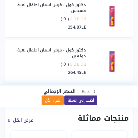
دكتور كول - فرش اسنان اطفال لعبة
مسدس
( 0 )
354.87LE
دكتور كول - فرش اسنان اطفال لعبة
دولفين
( 0 )
264.45LE
:
السعر الإجمالي
(
)
الضريبة :
أضف إلى السلة
شراء الآن
منتجات مماثلة
عرض الكل