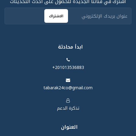
اشترك في قناتنا الجديدة للحصول على أحدث التحديثات
الاشتراك
ابدأ محادثة
‪+201013536883‬
tabarak24co@gmail.com
تذكرة الدعم
العنوان