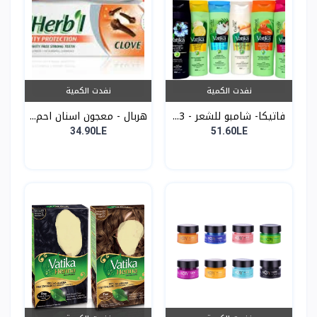
نفدت الكمية
نفدت الكمية
فاتيكا- شامبو للشعر - 3...
هربال - معجون اسنان احم...
34.90LE
51.60LE