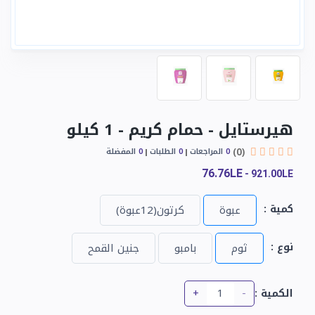
هيرستايل - حمام كريم - 1 كيلو
(0)
0
المراجعات
0
الطلبات
0
المفضلة
76.76LE
-
921.00LE
كمية :
عبوة
كرتون(12عبوة)
نوع :
ثوم
بامبو
جنين القمح
+
-
الكمية :