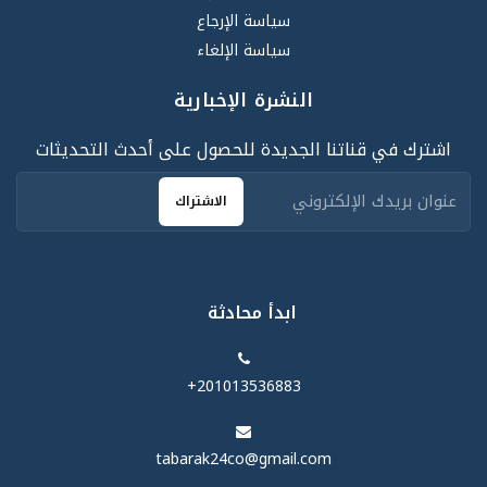
سياسة الإرجاع
سياسة الإلغاء
النشرة الإخبارية
اشترك في قناتنا الجديدة للحصول على أحدث التحديثات
الاشتراك
ابدأ محادثة
‪+201013536883‬
tabarak24co@gmail.com