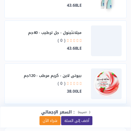
43.68LE
ميلانثينول - جل ترطيب - 40جم
( 0 )
43.68LE
بيوتي لاين - كريم مرطب - 120جم
( 0 )
38.00LE
:
السعر الإجمالي
(
)
الضريبة :
أضف إلى السلة
شراء الآن