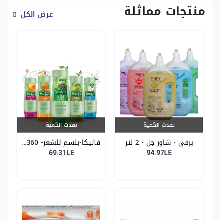
منتجات مماثلة
عرض الكل
نفدت الكمية
نفدت الكمية
برفي - شاور جل - 2 لتر
فاتيكا-بلسم للشعر- 360...
69.31LE
94.97LE