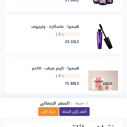
31.60LE
هيميرا - ماسكاره - وتربروف
( 0 )
33.33LE
هيميرا - كريم مرطب - 50جم
( 0 )
15.88LE
:
السعر الإجمالي
(
)
الضريبة :
أضف إلى السلة
شراء الآن