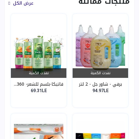
منتجات مماثلة
عرض الكل
نفدت الكمية
نفدت الكمية
برفي - شاور جل - 2 لتر
فاتيكا-بلسم للشعر- 360...
69.31LE
94.97LE