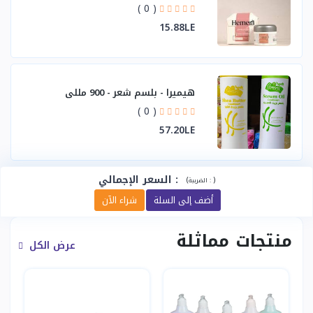
( 0 )
15.88LE
هيميرا - بلسم شعر - 900 مللي
( 0 )
57.20LE
:
السعر الإجمالي
(
)
الضريبة :
أضف إلى السلة
شراء الآن
منتجات مماثلة
عرض الكل