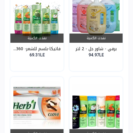
نفدت الكمية
نفدت الكمية
برفي - شاور جل - 2 لتر
فاتيكا-بلسم للشعر- 360...
69.31LE
94.97LE