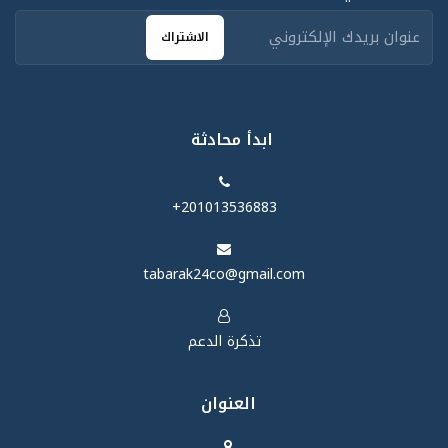
الاشتراك
ابدأ محادثة
‪+201013536883‬
tabarak24co@gmail.com
تذكرة الدعم
العنوان