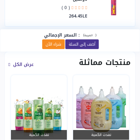
( 0 )
264.45LE
:
السعر الإجمالي
(
)
الضريبة :
أضف إلى السلة
شراء الآن
منتجات مماثلة
عرض الكل
نفدت الكمية
نفدت الكمية