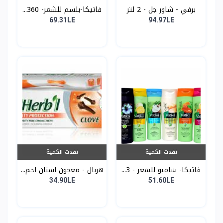
برفي - شاور جل - 2 لتر
فاتيكا-بلسم للشعر- 360...
69.31LE
94.97LE
نفدت الكمية
نفدت الكمية
فاتيكا- شامبو للشعر - 3...
هربال - معجون اسنان احم...
34.90LE
51.60LE