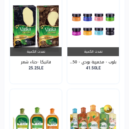
نفدت الكمية
نفدت الكمية
بلوب - مخمرية بودي - 50...
فاتيكا -حناء شعر
25.25LE
41.50LE