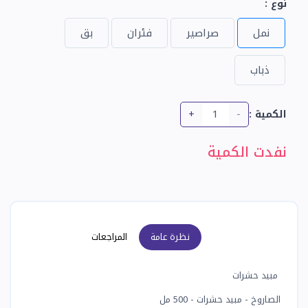
نوع :
نمل
صراصير
فئران
بق
ذباب
+
-
الكمية :
نفدت الكمية
نظرة عامة
المراجعات
مبيد حشرات
الصاروخ - مبيد حشرات - 500 مل