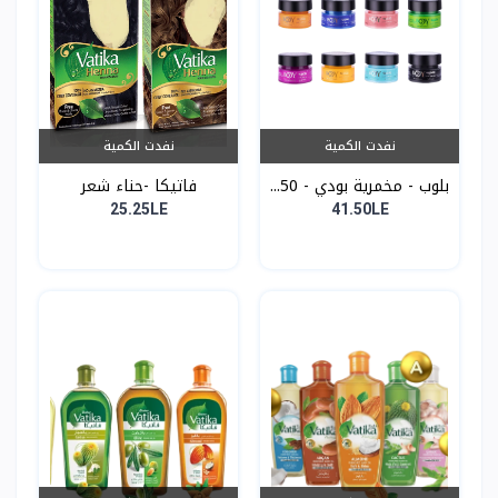
نفدت الكمية
نفدت الكمية
بلوب - مخمرية بودي - 50...
فاتيكا -حناء شعر
25.25LE
41.50LE