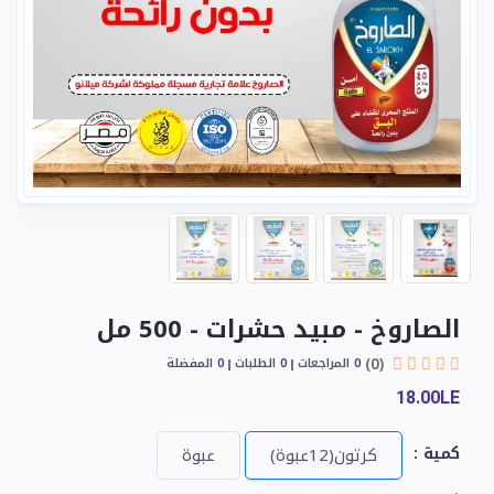
الصاروخ - مبيد حشرات - 500 مل
(0)
0
المراجعات
0
الطلبات
0
المفضلة
18.00LE
كمية :
كرتون(12عبوة)
عبوة