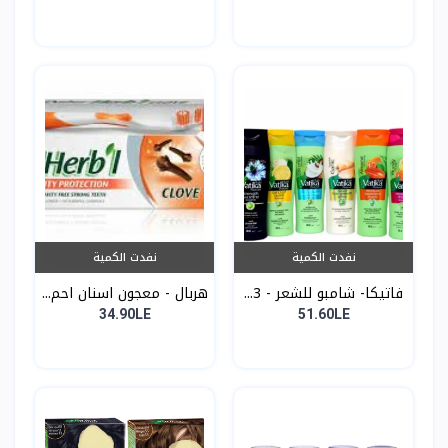
نفدت الكمية
نفدت الكمية
فاتيكا- شامبو للشعر - 3...
هربال - معجون اسنان احم...
34.90LE
51.60LE