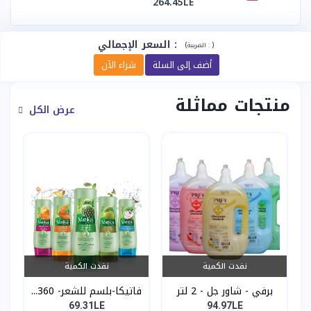
264.45LE
:
السعر الإجمالي
(
)
الضريبة :
أضف إلى السلة
شراء الآن
منتجات مماثلة
عرض الكل
نفدت الكمية
نفدت الكمية
برفي - شاور جل - 2 لتر
فاتيكا-بلسم للشعر- 360...
69.31LE
94.97LE