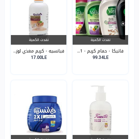
نفدت الكمية
نفدت الكمية
فاتيكا - حمام كريم - 1...
فيانسيه - كريم مغذي لوز...
17.00LE
99.34LE