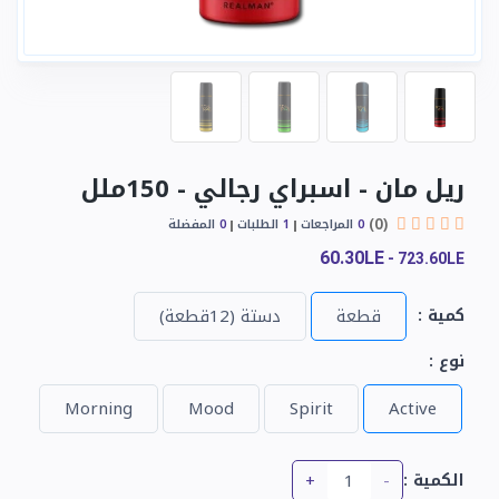
ريل مان - اسبراي رجالي - 150ملل
(0)
0
المراجعات
1
الطلبات
0
المفضلة
60.30LE
-
723.60LE
كمية :
قطعة
دستة (12قطعة)
نوع :
Morning
Mood
Spirit
Active
+
-
الكمية :