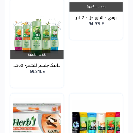
نفدت الكمية
برفي - شاور جل - 2 لتر
94.97LE
نفدت الكمية
فاتيكا-بلسم للشعر- 360...
69.31LE