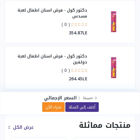
دكتور كول - فرش اسنان اطفال لعبة
مسدس
( 0 )
354.87LE
دكتور كول - فرش اسنان اطفال لعبة
دولفين
( 0 )
264.45LE
:
السعر الإجمالي
(
)
الضريبة :
أضف إلى السلة
شراء الآن
منتجات مماثلة
عرض الكل