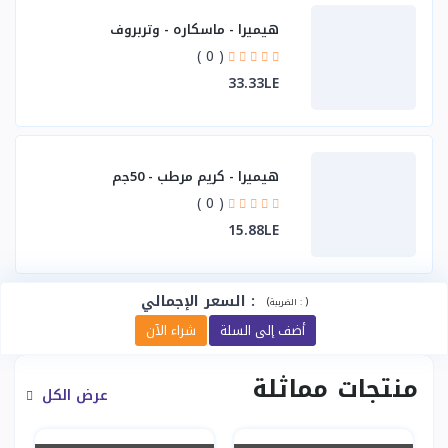
هيميرا - ماسكاره - وتربروف
( 0 )
33.33LE
هيميرا - كريم مرطب - 50جم
( 0 )
15.88LE
:
السعر الإجمالي
(
)
الضريبة :
أضف إلى السلة
شراء الآن
منتجات مماثلة
عرض الكل