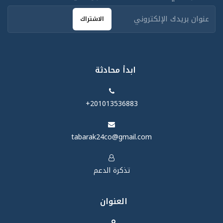
الاشتراك
ابدأ محادثة
‪+201013536883‬
tabarak24co@gmail.com
تذكرة الدعم
العنوان