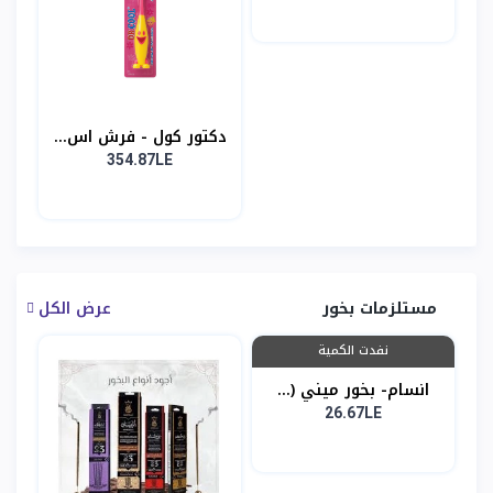
دكتور كول - فرش اس...
354.87LE
مستلزمات بخور
عرض الكل
نفدت الكمية
انسام- بخور ميني (...
26.67LE