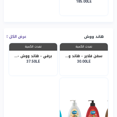
185.00LE
هاند ووش
عرض الكل
نفدت الكمية
نفدت الكمية
سفن فلاير - هاند و...
برفي - هاند ووش -...
37.50LE
30.00LE